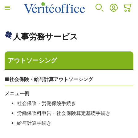
ホームへ
検索
アカウント
カート
ミニカ
VÉRITÉ OFFICEについて
カウンセリングサービス
人事労務サービス
診断サービス
人事労務サービス
VÉRITÉ OFFICEについて
カウンセリングサービス
人事労務サービス
B-BRAIN
アウトソーシング
プロフィール
EAP(従業員支援プログラムとは)
アウトソーシング
アンガーマネジメント
■
社会保険・給与計算アウトソーシング
EAP導入のメリット
コンサルティング
メニュー例
社会保険・労働保険手続き
EAPサービスコンテンツ
人事労務セカンドオピニオンサービス
労働保険料申告・社会保険算定基礎手続き
給与計算手続き