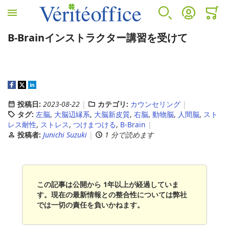
ホームへ
検索
アカウント
カート
ミニカ
B-Brainインストラクター講習を受けて
VÉRITÉ OFFICEについて
カウンセリングサービス
人事労務サービス
診断サービス
VÉRITÉ OFFICEについて
カウンセリングサービス
人事労務サービス
B-BRAIN
投稿日:
2023-08-22
カテゴリ:
カウンセリング
プロフィール
EAP(従業員支援プログラムとは)
アウトソーシング
アンガーマネジメント
タグ:
左脳
,
大脳辺縁系
,
大脳新皮質
,
右脳
,
動物脳
,
人間脳
,
スト
レス耐性
,
ストレス
,
つけまつける
,
B-Brain
投稿者:
Junichi Suzuki
1 分で読めます
EAP導入のメリット
コンサルティング
EAPサービスコンテンツ
人事労務セカンドオピニオンサービス
この記事は公開から 1年以上が経過していま
す。現在の最新情報との整合性については弊社
では一切の責任を負いかねます。