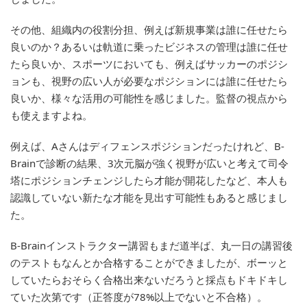
その他、組織内の役割分担、例えば新規事業は誰に任せたら
良いのか？あるいは軌道に乗ったビジネスの管理は誰に任せ
たら良いか、スポーツにおいても、例えばサッカーのポジシ
ョンも、視野の広い人が必要なポジションには誰に任せたら
良いか、様々な活用の可能性を感じました。監督の視点から
も使えますよね。
例えば、Aさんはディフェンスポジションだったけれど、B-
Brainで診断の結果、3次元脳が強く視野が広いと考えて司令
塔にポジションチェンジしたら才能が開花したなど、本人も
認識していない新たな才能を見出す可能性もあると感じまし
た。
B-Brainインストラクター講習もまだ道半ば、丸一日の講習後
のテストもなんとか合格することができましたが、ボーッと
していたらおそらく合格出来ないだろうと採点もドキドキし
ていた次第です（正答度が78%以上でないと不合格）。