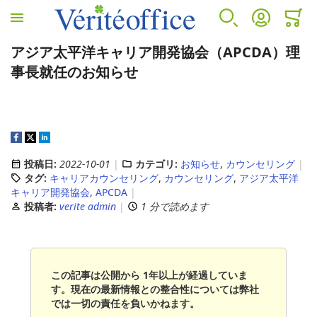
ホームへ
検索
アカウント
カート
ミニカ
アジア太平洋キャリア開発協会（APCDA）理
VÉRITÉ OFFICEについて
カウンセリングサービス
人事労務サービス
診断サービス
事長就任のお知らせ
VÉRITÉ OFFICEについて
カウンセリングサービス
人事労務サービス
B-BRAIN
プロフィール
EAP(従業員支援プログラムとは)
アウトソーシング
アンガーマネジメント
投稿日:
2022-10-01
カテゴリ:
お知らせ
,
カウンセリング
タグ:
キャリアカウンセリング
,
カウンセリング
,
アジア太平洋
キャリア開発協会
,
APCDA
EAP導入のメリット
コンサルティング
投稿者:
verite admin
1 分で読めます
EAPサービスコンテンツ
人事労務セカンドオピニオンサービス
この記事は公開から 1年以上が経過していま
す。現在の最新情報との整合性については弊社
では一切の責任を負いかねます。