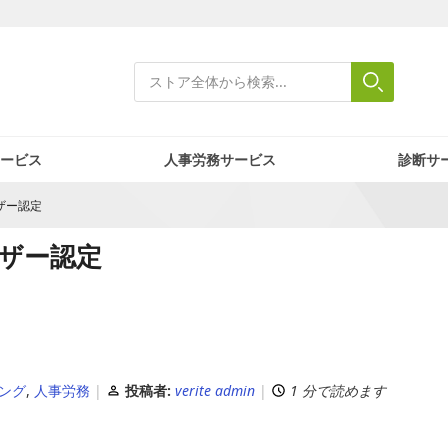
検索
検索
Close search
ービス
人事労務サービス
診断サ
ザー認定
ザー認定
ング
,
人事労務
投稿者:
verite admin
1 分で読めます