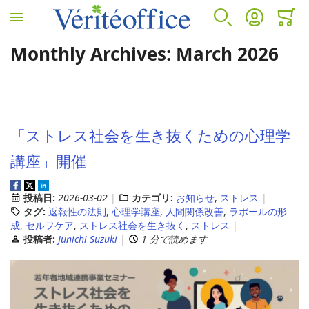
ホームへ
検索
アカウント
カート
ミニカ
Monthly Archives: March 2026
VÉRITÉ OFFICEについて
カウンセリングサービス
人事労務サービス
診断サービス
VÉRITÉ OFFICEについて
カウンセリングサービス
人事労務サービス
B-BRAIN
「ストレス社会を生き抜くための心理学
プロフィール
EAP(従業員支援プログラムとは)
アウトソーシング
アンガーマネジメント
講座」開催
投稿日:
2026-03-02
カテゴリ:
お知らせ
,
ストレス
EAP導入のメリット
コンサルティング
タグ:
返報性の法則
,
心理学講座
,
人間関係改善
,
ラポールの形
成
,
セルフケア
,
ストレス社会を生き抜く
,
ストレス
投稿者:
Junichi Suzuki
1 分で読めます
EAPサービスコンテンツ
人事労務セカンドオピニオンサービス