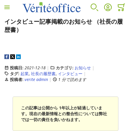
ホームへ
検索
アカウント
カート
ミニカ
インタビュー記事掲載のお知らせ （社長の履
VÉRITÉ OFFICEについて
カウンセリングサービス
人事労務サービス
診断サービス
歴書）
VÉRITÉ OFFICEについて
カウンセリングサービス
人事労務サービス
B-BRAIN
プロフィール
EAP(従業員支援プログラムとは)
アウトソーシング
アンガーマネジメント
投稿日:
2021-12-18
カテゴリ:
お知らせ
タグ:
起業
,
社長の履歴書
,
インタビュー
投稿者:
verite admin
1 分で読めます
EAP導入のメリット
コンサルティング
EAPサービスコンテンツ
人事労務セカンドオピニオンサービス
この記事は公開から 1年以上が経過していま
す。現在の最新情報との整合性については弊社
では一切の責任を負いかねます。