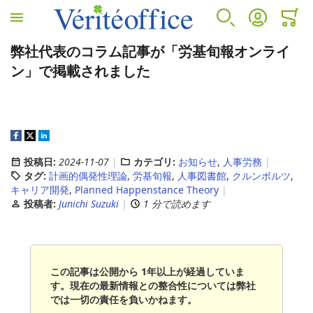
ホームへ
検索
アカウント
カート
ミニカ
弊社代表のコラム記事が「労基旬報オンライ
VÉRITÉ OFFICEについて
カウンセリングサービス
人事労務サービス
診断サービス
ン」で掲載されました
VÉRITÉ OFFICEについて
カウンセリングサービス
人事労務サービス
B-BRAIN
プロフィール
EAP(従業員支援プログラムとは)
アウトソーシング
アンガーマネジメント
投稿日:
2024-11-07
カテゴリ:
お知らせ
,
人事労務
タグ:
計画的偶発性理論
,
労基旬報
,
人事図書館
,
クルンボルツ
,
キャリア開発
,
Planned Happenstance Theory
EAP導入のメリット
コンサルティング
投稿者:
Junichi Suzuki
1 分で読めます
EAPサービスコンテンツ
人事労務セカンドオピニオンサービス
この記事は公開から 1年以上が経過していま
す。現在の最新情報との整合性については弊社
では一切の責任を負いかねます。