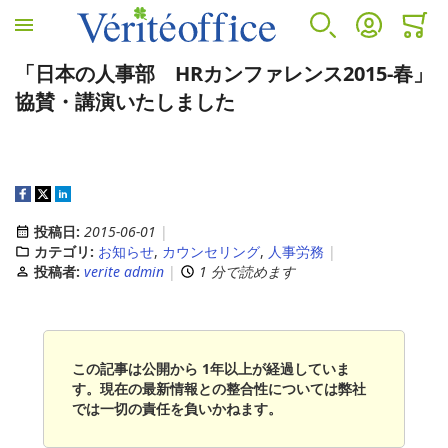
ホームへ
検索
アカウント
カート
ミニカ
「日本の人事部 HRカンファレンス2015-春」
VÉRITÉ OFFICEについて
カウンセリングサービス
人事労務サービス
診断サービス
協賛・講演いたしました
VÉRITÉ OFFICEについて
カウンセリングサービス
人事労務サービス
B-BRAIN
プロフィール
EAP(従業員支援プログラムとは)
アウトソーシング
アンガーマネジメント
投稿日:
2015-06-01
カテゴリ:
お知らせ
,
カウンセリング
,
人事労務
投稿者:
verite admin
1 分で読めます
EAP導入のメリット
コンサルティング
EAPサービスコンテンツ
人事労務セカンドオピニオンサービス
この記事は公開から 1年以上が経過していま
す。現在の最新情報との整合性については弊社
では一切の責任を負いかねます。