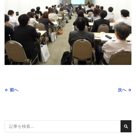
← 前へ
次へ →
検
検