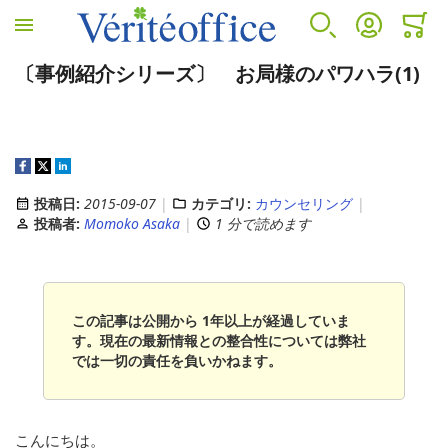
ホームへ
検索
アカウント
カート
ミニカ
〔事例紹介シリーズ〕 お局様のパワハラ(1)
VÉRITÉ OFFICEについて
カウンセリングサービス
人事労務サービス
診断サービス
VÉRITÉ OFFICEについて
カウンセリングサービス
人事労務サービス
B-BRAIN
投稿日:
2015-09-07
カテゴリ:
カウンセリング
プロフィール
EAP(従業員支援プログラムとは)
アウトソーシング
アンガーマネジメント
投稿者:
Momoko Asaka
1 分で読めます
EAP導入のメリット
コンサルティング
この記事は公開から 1年以上が経過していま
す。現在の最新情報との整合性については弊社
EAPサービスコンテンツ
人事労務セカンドオピニオンサービス
では一切の責任を負いかねます。
こんにちは。