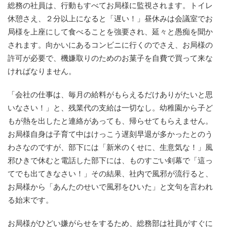
総務の社員は、行動もすべてお局様に監視されます。トイレ
休憩さえ、２分以上になると「遅い！」昼休みは会議室でお
局様を上座にして食べることを強要され、延々と愚痴を聞か
されます。向かいにあるコンビニに行くのでさえ、お局様の
許可が必要で、機嫌取りのためのお菓子を自費で買って来な
ければなりません。
「会社の仕事は、毎月の給料がもらえるだけありがたいと思
いなさい！」と、残業代の支給は一切なし。幼稚園から子ど
もが熱を出したと連絡があっても、帰らせてもらえません。
お局様自身は子育て中はけっこう遅刻早退が多かったとのう
わさなのですが、部下には「新米のくせに、生意気な！」風
邪ひきで休むと電話した部下には、ものすごい剣幕で「這っ
てでも出てきなさい！」その結果、社内で風邪が流行ると、
お局様から「あんたのせいで風邪をひいた」と文句を言われ
る始末です。
お局様がひどい嫌がらせをするため、総務部は社員がすぐに