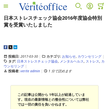
ホームへ
検索
アカウント
カート
ミニカ
日本ストレスチェック協会2016年度協会特別
VÉRITÉ OFFICEについて
カウンセリングサービス
人事労務サービス
診断サービス
賞を受賞いたしました
VÉRITÉ OFFICEについて
カウンセリングサービス
人事労務サービス
B-BRAIN
プロフィール
EAP(従業員支援プログラムとは)
アウトソーシング
アンガーマネジメント
投稿日:
2017-03-30
カテゴリ:
お知らせ
,
カウンセリング
タグ:
日本ストレスチェック協会
,
メンタルヘルス
,
ストレス
,
カ
ウンセリング
EAP導入のメリット
コンサルティング
投稿者:
verite admin
1 分で読めます
EAPサービスコンテンツ
人事労務セカンドオピニオンサービス
この記事は公開から 1年以上が経過していま
す。現在の最新情報との整合性については弊社
では一切の責任を負いかねます。